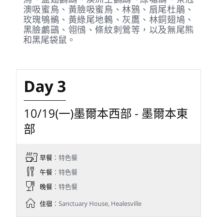
澳吸蜜鳥、黃臉吸蜜鳥、林鴉、扇尾杜鵑、
玫瑰鴝鶲、黃綠尾地鶇、灰鷹、林銅翅鳩、
黑臉鸕鷀、翎鴴、條紋刺鶯等，以及無尾熊
和黑尾袋鼠。
Day 3
10/19(一)墨爾本西部 - 墨爾本東
部
早餐
：特色餐
午餐
：特色餐
晚餐
：特色餐
住宿
：Sanctuary House, Healesville