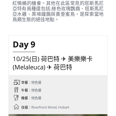
紅鴝鶲的機會。其他在此區常見的塔斯馬尼
亞特有鳥種還包括:綠色玫瑰鸚鵡、塔斯馬尼
亞水雞、黑噪鐘鵲與黃垂蜜鳥，是探索當地
鳥類生態的絕佳地點。
Day 9
10/25(日) 荷巴特 ✈ 美樂樂卡
(Melaleuca) ✈ 荷巴特
早餐
：特色餐
午餐
：特色餐
晚餐
：特色餐
住宿
：Riverfront Motel, Hobart