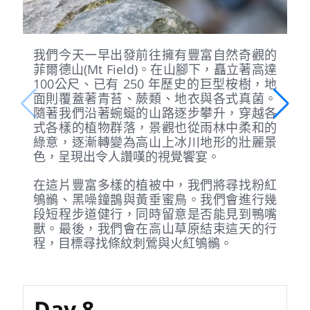
我們今天一早出發前往擁有豐富自然奇觀的
菲爾德山(Mt Field)。在山腳下，矗立著高達
100公尺、已有 250 年歷史的巨型桉樹，地
面則覆蓋著青苔、蕨類、地衣與各式真菌。
隨著我們沿著蜿蜒的山路逐步攀升，穿越各
式各樣的植物群落，景觀也從雨林中柔和的
綠意，逐漸轉變為高山上冰川地形的壯麗景
色，呈現出令人讚嘆的視覺饗宴。
在這片豐富多樣的植被中，我們將尋找粉紅
鴝鶲、黑噪鐘鵲與黃垂蜜鳥。我們會進行幾
段短程步道健行，同時留意是否能見到鴨嘴
獸。最後，我們會在高山草原結束這天的行
程，目標尋找條紋刺鶯與火紅鴝鶲。
Day 8