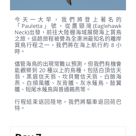
今天一大早，我們將登上著名的
「Pauletta」號，從鷹頸灣(Eaglehawk
Neck)出發，前往大陸棚海域展開海上賞鳥
之旅。這趟旅程被譽為全澳洲最知名的離岸
賞鳥行程之一，我們將在海上航行約 8 小
時。
儘管海鳥的出現常難以預測，但我們有機會
能觀察到 20 種以上的鳥種，包括白頂信天
翁、黑眉信天翁、坎貝爾信天翁、白臉海
燕、白頦風鸌、灰背鸌、灰水薙鳥、鼓翼
鸌、短尾水薙鳥與普通鵜燕等。
行程結束返回陸地，我們將驅車返回荷巴
特。