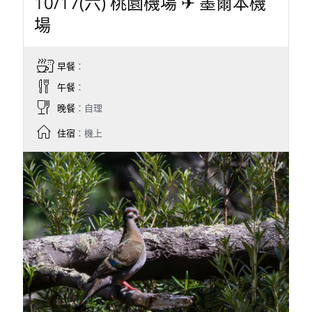
10/17(六) 桃園機場 ✈ 墨爾本機
場
早餐
：
午餐
：
晚餐
：自理
住宿
：機上