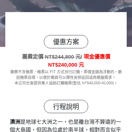
優惠方案
團費定價 NT$244,800 元/
現金優惠價
NT$240,000 元
團費不含機票，機票以 FIT 方式另行訂購，票價金額為浮動的，歡
迎機票自理，以便於團員可以彈性安排延回或商務艙需求。
NT$40,000-45,000)
本公司也會提供專人協助訂購機票(暫估
。
行程說明
澳洲
是地球七大洲之一，也是離台灣不算遠的一
個大島國，但因為位處於南半球，相對而言似乎