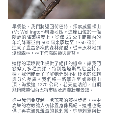
早餐後，我們將返回荷巴特，探索威靈頓山
(Mt Wellington)周邊地區。這座山位於一條
陡峭的降雨梯度上，從僅 25 公里距離內的
年均降雨量由 500 毫米驟增至 1350 毫米，
造就了豐富多樣的森林類型，從草原林地到
濕潤森林，林下佈滿蕨類與青苔。
這樣的環境變化提供了絕佳的機會，讓我們
觀察到多種鳥類，特別是塔斯馬尼亞特有
種，我們能更了了解牠們對不同棲地的依賴
與分佈差異。我們將一路攀升至威靈頓山
頂，海拔達 1270 公尺，若天氣晴朗，山頂
能俯瞰整個荷巴特市區及周邊壯麗景致。
途中我們會穿越一處茂密的蕨林步道，林中
高聳的樹蕨讓人彷彿置身侏羅紀。這裡也提
供了再次遇見羞澀的藪刺鶯、棕絲刺鶯與粉