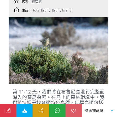
晚餐
：特色餐
住宿
：Hotel Bruny, Bruny Island
第 11-12 天，我們將在布魯尼島進行完整而
深入的賞鳥探索。在島上的森林環境中，我
們將持續尋找各類特色鳥種，目標鳥類包括:
翎鴴、林銅翅鳩、雨燕鸚鵡與冠澳吸蜜鳥。
沿著海岸線，我們有機會觀察到多種海鳥，