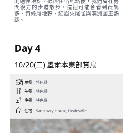
的絕佳地點。抵達住宿地點後，我們會在房
間後方的步道散步，這裡可能會看到黃鴝
鶲、黃綠尾地鶇、紅眉火尾雀與澳洲國王鸚
鵡。
Day 4
10/20(二) 墨爾本東部賞鳥
早餐
：特色餐
午餐
：特色餐
晚餐
：特色餐
住宿
：Sanctuary House, Healesville