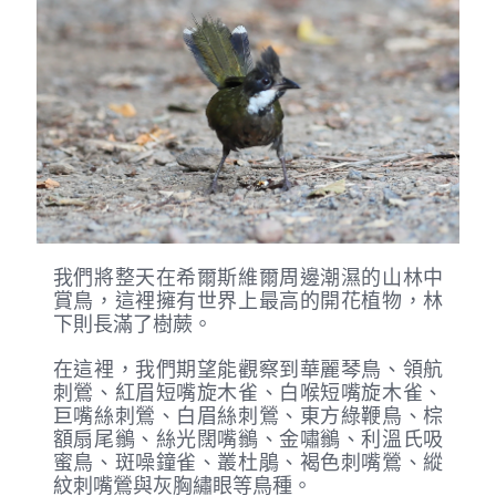
我們將整天在希爾斯維爾周邊潮濕的山林中
賞鳥，這裡擁有世界上最高的開花植物，林
下則長滿了樹蕨。
在這裡，我們期望能觀察到華麗琴鳥、領航
刺鶯、紅眉短嘴旋木雀、白喉短嘴旋木雀、
巨嘴絲刺鶯、白眉絲刺鶯、東方綠鞭鳥、棕
額扇尾鶲、絲光闊嘴鶲、金嘯鶲、利溫氏吸
蜜鳥、斑噪鐘雀、叢杜鵑、褐色刺嘴鶯、縱
紋刺嘴鶯與灰胸繡眼等鳥種。