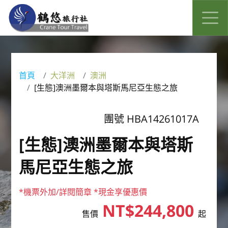
首頁
大洋洲
澳洲
[生態]澳洲墨爾本與塔斯馬尼亞生態之旅
團號 HBA14261017A
[生態]澳洲墨爾本與塔斯
馬尼亞生態之旅
*機票外加/詳閱簡章 *現金享優惠價
NT$244,800
售價
起