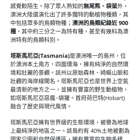
感覺較陌生。除了眾人熟知的
無尾熊、袋鼠
外，
澳洲大陸還演化出了許多獨特的動植物種類，其
中包括眾多的鳥類物種；
澳洲的鳥類紀錄近 900
種
，其中約三分之一為特有種，甚至有幾科為澳
洲特有的鳥類科別。
塔斯馬尼亞(Tasmania)
是澳洲唯一的島州，位
於澳洲本土南方，四面環海，擁有純淨的自然環
境和壯麗的景觀。該州以原始森林、崎嶇山脈和
壯觀的海岸線聞名。塔斯馬尼亞也是世界上空氣
最清新的地方之一，並擁有豐富的野生動植物，
如塔斯馬尼亞惡魔~袋獾。首府荷巴特(Hobart)
融合了歷史與現代風情。
塔斯馬尼亞擁有世界級的生態環境，被譽為地球
上最純淨的地區之一。該島約有 40%土地被劃為
國家公園和自然保護區，擁有豐富的生物多樣