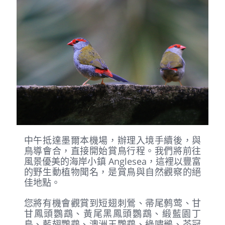
中午抵達墨爾本機場，辦理入境手續後，與
鳥導會合，直接開始賞鳥行程。我們將前往
風景優美的海岸小鎮 Anglesea，這裡以豐富
的野生動植物聞名，是賞鳥與自然觀察的絕
佳地點。
您將有機會觀賞到短翅刺鶯、帚尾鹩莺、甘
甘鳳頭鸚鵡、黃尾黑鳳頭鸚鵡、緞藍園丁
鳥、藍翅鸚鵡、澳洲王鸚鵡、綠嘯鶲、茶冠