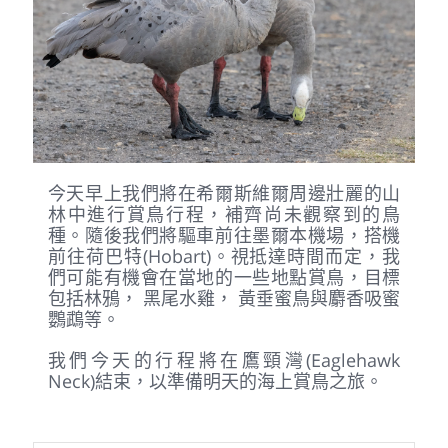
今天早上我們將在希爾斯維爾周邊壯麗的山
林中進行賞鳥行程，補齊尚未觀察到的鳥
種。隨後我們將驅車前往墨爾本機場，搭機
前往荷巴特(Hobart)。視抵達時間而定，我
們可能有機會在當地的一些地點賞鳥，目標
包括林鴉， 黑尾水雞， 黃垂蜜鳥與麝香吸蜜
鸚鵡等。
我們今天的行程將在鷹頸灣(Eaglehawk
Neck)結束，以準備明天的海上賞鳥之旅。