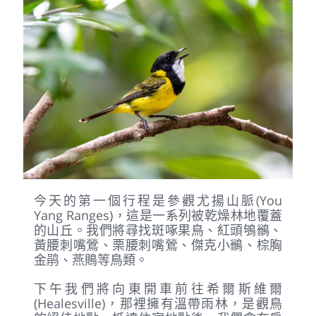
今天的第一個行程是參觀尤揚山脈(You
Yang Ranges)，這是一系列被乾燥林地覆蓋
的山丘。我們將尋找斑啄果鳥、紅頭鴝鶲、
黃腰刺嘴鶯、栗腰刺嘴鶯、傑克小鶲、棕胸
金鹃、燕鵙等鳥類。
下午我們將向東開車前往希爾斯維爾
(Healesville)，那裡擁有溫帶雨林，是觀鳥