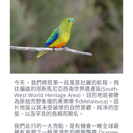
今天，我們將搭乘一段風景壯麗的航程，飛
往偏遠的塔斯馬尼亞西南世界遺產區(South-
West World Heritage Area)，目的地是被譽
為原始荒野象徵的美樂樂卡(Melaleuca)。這
片地區以其未受破壞的自然景觀、純淨的空
氣，以及罕見的鳥類而聞名。
我們此行的一大亮點，是有機會一睹全球最
稀有鳥類之一極度瀕危的橙腹鸚鵡 Orange-