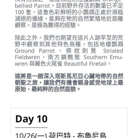
bellied Parrot。目前野外存活的數量已不足
100 隻，這隻色彩鮮明的小鸚鵡正處於瀕臨
滅絕的邊緣，能夠在牠的自然繁殖地近距離
觀察，是極為難得的經驗。
除此之外，我們也期望在這片人跡罕至的荒
野中觀察到其他特色鳥種，包括地棲鸚鵡
Ground Parrot、條紋刺鶯 Striated
Fieldwren、南方鶓鷯鶯 Southern Emu-
wren 與麗色火尾雀 Beautiful Firetail。
這將是一趟深入塔斯馬尼亞心臟地帶的自然
朝聖之旅，讓我們有機會親身感受地球上最
原始、最純粹的自然面貌。
Day 10
10/26(一) 荷巴特 - 布魯尼島