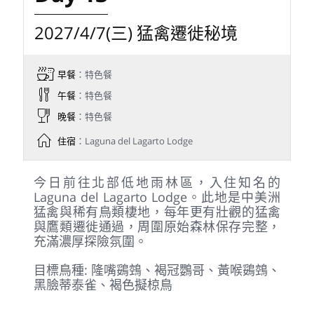
晚餐
：特色餐
住宿
：La Quinta de Sarapiquí
上午造訪當地知名自然藝術家 Cope 的私人
保護區，透過精心設置的果實與花蜜餵食點
及天然棲木，近距離觀察各種鳥類，如橙嘴
金肩雀、白尾梢鐮嘴蜂鳥、大白鷺、小藍
鷺、雪鷺、栗腹鷺、夜鷺、裸喉虎斑鷺、橫
紋虎斑鷺、綠鹮、疣鼻棲鴨、侏綠魚狗。周
邊森林，亦有機會尋找蝠隼、眼鏡鴞、大林
鴟和冠鴞。午後前往皮耶瑞亞生態花園
(Pierella Ecological Garden)，這裡是近年
非常受國際鳥友、生態攝影師歡迎的私人雨
林保護區，精彩程度令人目不暇給。
目標鳥種: 白領侏儒鳥、白頸蜂鳥、淡臀鴿、
白腹林秧雞、眼鏡鴞