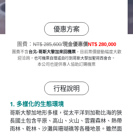
優惠方案
團費：
/
NT$ 285,600
現金優惠價
NT$ 280,000
台北-哥斯大黎加來回機票
團費不含
，目前票價變動幅度大歡
也可機票自理或自行到哥斯大黎加聖荷西會合
迎洽詢，
。
本公司也提供專人協助訂購機票
行程說明
1. 多樣化的生態環境
哥斯大黎加地形多樣，從太平洋到加勒比海的狹
長國土包含平原、高山、火山、雲霧森林、熱帶
雨林、乾林、沙灘與珊瑚礁等各種地景。雖然面