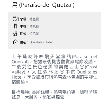
今日會在薩維格雷(Savegre)地區尋找被譽為
世界上最美麗鳥類之一的鳳尾綠咬鵑。上午
會在巴蘇花園(Batsu Garden)賞鳥、攝影，
午後則悠閒漫步農場周邊，是兼具夢幻鳥種
與自然風景的一日。
目標鳥種: 金眉綠雀、白領美洲咬鵑、綠寶小
鵎鵼、硫磺翅鸚哥、石板灰刺花鳥
Day 9