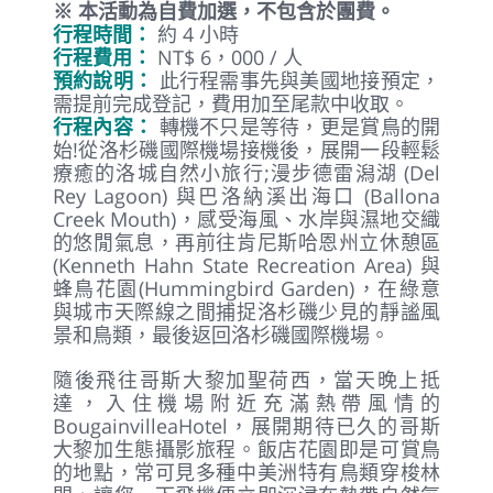
早餐
：自理
午餐
：自理
晚餐
：自理
住宿
：Bougainvillea Hotel
由桃園機場經美國洛杉磯轉機。
(阿拉斯加航
空不附餐點，洛杉磯機場轉機用餐自理)