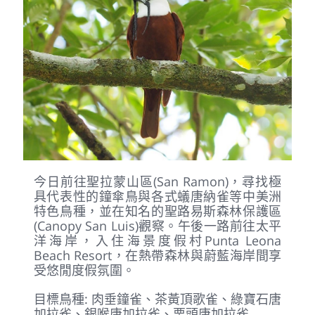
的地點，常可見多種中美洲特有鳥類穿梭林
間，讓您一下飛機便立即沉浸在熱帶自然氛
圍之中，為接下來的精彩鳥況暖身。
Day 2
2027/3/27(六) 雨林與海岸雙重
體驗
早餐
：特色餐
午餐
：特色餐
晚餐
：特色餐
住宿
：Punta Leona Beach Resort