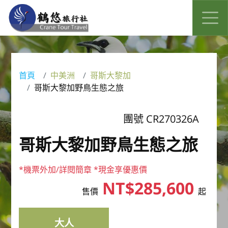
首頁
中美洲
哥斯大黎加
哥斯大黎加野鳥生態之旅
團號 CR270326A
哥斯大黎加野鳥生態之旅
*機票外加/詳閱簡章 *現金享優惠價
NT$285,600
售價
起
大人