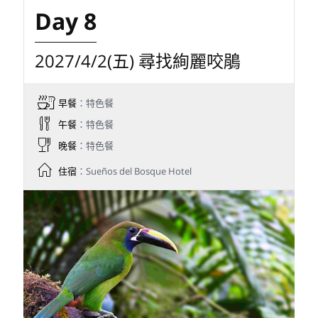
2027/4/1(四) 薩維格雷山谷深度
攝影
早餐
：特色餐
午餐
：特色餐
晚餐
：特色餐
住宿
：Sueños del Bosque Hotel
全日於薩維格雷山谷(Savegre Valley) 探索，
利用旅館設施與知名餵鳥平台進行近距離攝
影。高山蜂鳥、山雀及各式雲霧林鳥種皆有
機會現身，寧靜山谷搭配森林晨霧，構成最
經典的哥斯大黎加高地景色。
目標鳥種: 鳳尾綠咬鵑、焰領比藍雀、粉喉煌
蜂鳥、火喉蜂鳥、高地大蜂鳥