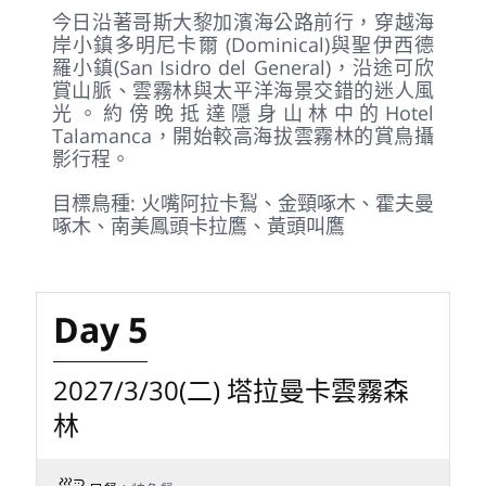
羅蒂納區(Orotina)尋找長尾侏儒鳥。下午搭
船遊覽塔科雷斯河(Tarcoles River)，近距離
觀察紅樹林生態與大型鱷魚，熱帶河景和生
物多樣性令人難忘。
目標鳥種: 緋紅麥鷍、大䳍、黑頸高蹺鴴、鳳
頭距翅麥雞、粉紅琵鷺
Day 4
2027/3/29(一) 縱貫山海景觀
早餐
：特色餐
午餐
：特色餐
晚餐
：特色餐
住宿
：Talamanca Nature Reserve