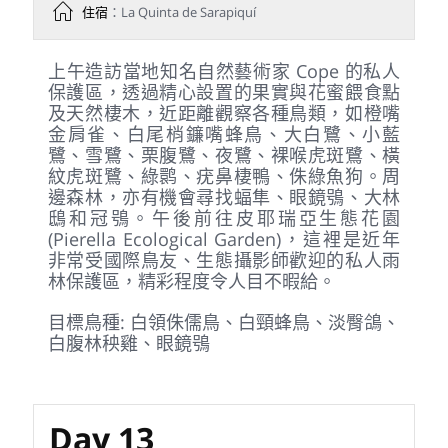
早餐後前往加勒比海低地雨林區，入住著名
的拉昆塔．薩拉皮基生態旅館（La Quinta
de Sarapiquí）。此地擁有極佳的森林步道
與餵鳥環境，各式巨嘴鳥、唐納雀與熱帶低
地鳥種經常現身，是攝影愛好者的天堂。
目標鳥種: 紅腳旋蜜雀、橫紋虎斑鷺、裸喉虎
斑鷺、紅眼先亞馬遜鸚哥、黑頰啄木
Day 12
2027/4/6(二) Cope’s 私人保護區
早餐
：特色餐
午餐
：特色餐