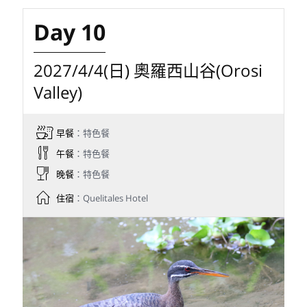
2027/4/3(六) 綠咬鵑天堂旅館賞
鳥 (Paraíso del Quetzal)
早餐
：特色餐
午餐
：特色餐
晚餐
：特色餐
住宿
：Quelitales Hotel
上午造訪綠咬鵑天堂旅館(Paraíso del
Quetzal)，把握最後機會觀賞鳳尾綠咬鵑。
午後前往景色優美的奧羅西山谷(Orosi
Valley)，入住森林溪谷中的Quelitales
Hotel，享受被瀑布與熱帶森林包圍的寧靜住
宿體驗。
目標鳥種: 長尾絲鶲、熱帶鳴角鴞、綠額矛嘴
蜂鳥、大腳雀、焰喉蟲森鶯