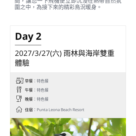
【自費加選-轉機賞鳥體驗】
※ 本活動為自費加選，不包含於團費。
行程時間：
約 4 小時
行程
費用：
NT$ 6，000 / 人
預約說明：
此行程需事先與美國地接預定，
需提前完成登記，費用加至尾款中收取。
行程內容：
轉機不只是等待，更是賞鳥的開
始!從洛杉磯國際機場接機後，展開一段輕鬆
療癒的洛城自然小旅行;漫步德雷潟湖 (Del
Rey Lagoon) 與巴洛納溪出海口 (Ballona
Creek Mouth)，感受海風、水岸與濕地交織
的悠閒氣息，再前往肯尼斯哈恩州立休憩區
(Kenneth Hahn State Recreation Area) 與
蜂鳥花園(Hummingbird Garden)，在綠意
與城市天際線之間捕捉洛杉磯少見的靜謐風
景和鳥類，最後返回洛杉磯國際機場。
隨後飛往哥斯大黎加聖荷西，當天晚上抵
達，入住機場附近充滿熱帶風情的
BougainvilleaHotel，展開期待已久的哥斯
大黎加生態攝影旅程。飯店花園即是可賞鳥