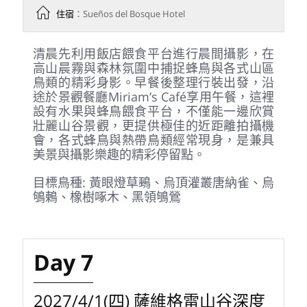
今日悠閒停留於塔拉曼卡山區
(Talamanca)，利用飯店周邊步道與餵鳥平
台進行深度賞鳥與攝影。此區擁有豐富高山
鳥相，各式蜂鳥、唐納雀與高地特有種經常
現身，讓您在舒適的森林旅宿中，也能輕鬆
享受高品質拍攝時光。
目標鳥種: 紅頭擬啄木、白冠蜂鳥、藍冠翠
鴗、紅冠啄木、點斑唐加拉雀
Day 6
2027/3/31(三) 晨霧蜂鳥攝影
早餐
：特色餐
午餐
：特色餐