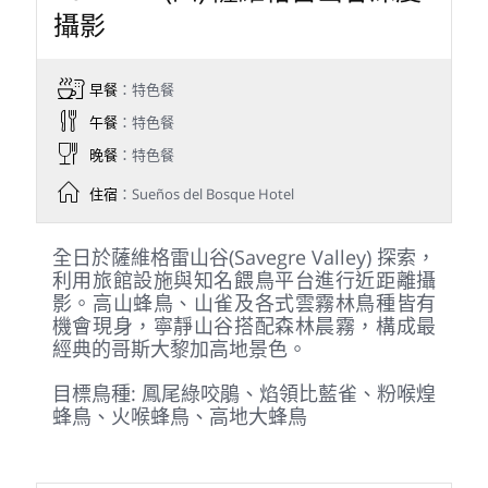
晚餐
：特色餐
住宿
：Sueños del Bosque Hotel
清晨先利用飯店餵食平台進行晨間攝影，在
高山晨霧與森林氛圍中捕捉蜂鳥與各式山區
鳥類的精彩身影。早餐後整理行裝出發，沿
途於景觀餐廳Miriam’s Café享用午餐，這裡
設有水果與蜂鳥餵食平台，不僅能一邊欣賞
壯麗山谷景觀，更提供極佳的近距離拍攝機
會，各式蜂鳥與熱帶鳥類經常現身，是兼具
美景與攝影樂趣的精彩停留點。
目標鳥種: 黃眼燈草鵐、烏頂灌叢唐納雀、烏
鴝鶇、橡樹啄木、黑領鴝鶯
Day 7