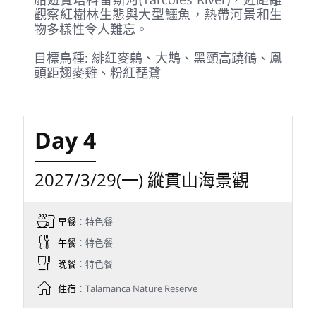
目標鳥種: 肉垂鐘雀、茶黃頂歌雀、綠寶石唐
加拉雀、銀喉唐加拉雀、栗頭唐加拉雀
Day 3
2027/3/28(日) 卡拉拉國家公園
早餐
：特色餐
午餐
：特色餐
晚餐
：特色餐
住宿
：Punta Leona Beach Resort
全天探索卡拉拉國家公園(Carara National
Park)，是中美洲最精彩的賞鳥熱點之一，以
壯觀的緋紅麥鷍聞名。可依當日鳥況前往奧