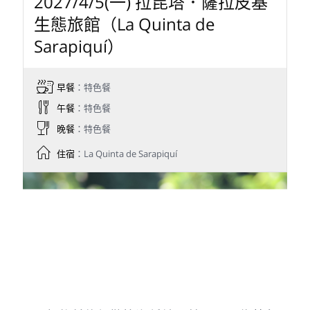
全日探索奧羅西山谷(Orosi Valley) 生態環
境，目標鳥種為極具特色且姿態優雅的日鳽
(Sunbittern)。此區溪流、森林與山谷景觀優
美，同時也是蜂鳥與多種熱帶鳥類的重要棲
地，適合悠閒拍攝與自然觀察。
目標鳥種: 日鳽、藍腰歌雀、黑腹蜂鳥、白腹
寶石蜂鳥、紫刀翅蜂鳥
Day 11