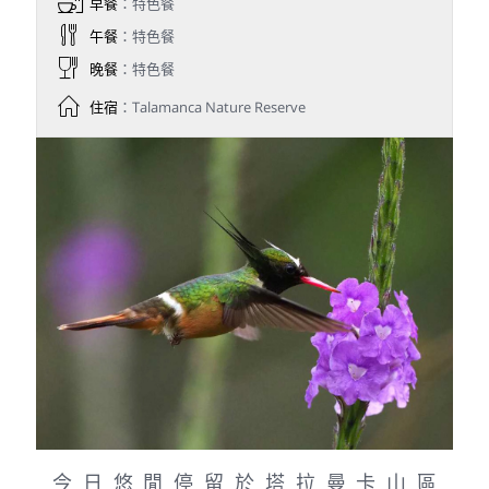
今日沿著哥斯大黎加濱海公路前行，穿越海
岸小鎮多明尼卡爾 (Dominical)與聖伊西德
羅小鎮(San Isidro del General)，沿途可欣
賞山脈、雲霧林與太平洋海景交錯的迷人風
光。約傍晚抵達隱身山林中的Hotel
Talamanca，開始較高海拔雲霧林的賞鳥攝
影行程。
目標鳥種: 火嘴阿拉卡鴷、金頸啄木、霍夫曼
啄木、南美鳳頭卡拉鷹、黃頭叫鷹
Day 5
2027/3/30(二) 塔拉曼卡雲霧森
林