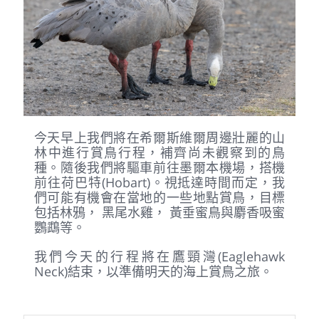
今天早上我們將在希爾斯維爾周邊壯麗的山
林中進行賞鳥行程，補齊尚未觀察到的鳥
種。隨後我們將驅車前往墨爾本機場，搭機
前往荷巴特(Hobart)。視抵達時間而定，我
們可能有機會在當地的一些地點賞鳥，目標
包括林鴉， 黑尾水雞， 黃垂蜜鳥與麝香吸蜜
鸚鵡等。
我們今天的行程將在鷹頸灣(Eaglehawk
Neck)結束，以準備明天的海上賞鳥之旅。