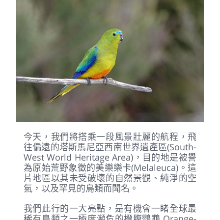
今天，我們將搭乘一段風景壯麗的航程，飛
往偏遠的塔斯馬尼亞西南世界遺產區(South-
West World Heritage Area)，目的地是被譽
為原始荒野象徵的美樂樂卡(Melaleuca)。這
片地區以其未受破壞的自然景觀、純淨的空
氣，以及罕見的鳥類而聞名。
我們此行的一大亮點，是有機會一睹全球最
稀有鳥類之一極度瀕危的橙腹鸚鵡 Orange-