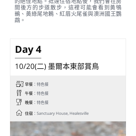
的絕佳地點。抵達住宿地點後，我們會在房
間後方的步道散步，這裡可能會看到黃鴝
鶲、黃綠尾地鶇、紅眉火尾雀與澳洲國王鸚
鵡。
Day 4
10/20(二) 墨爾本東部賞鳥
早餐
：特色餐
午餐
：特色餐
晚餐
：特色餐
住宿
：Sanctuary House, Healesville