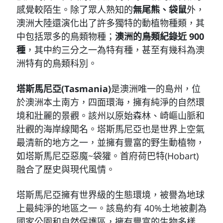
感覺較陌生。除了眾人熟知的
無尾熊、袋鼠
外，
澳洲大陸還演化出了許多獨特的動植物種類，其
中包括眾多的鳥類物種；
澳洲的鳥類紀錄近 900
種
，其中約三分之一為特有種，甚至有幾科為澳
洲特有的鳥類科別。
塔斯馬尼亞(Tasmania)
是澳洲唯一的島州，位
於澳洲本土南方，四面環海，擁有純淨的自然環
境和壯麗的景觀。該州以原始森林、崎嶇山脈和
壯觀的海岸線聞名。塔斯馬尼亞也是世界上空氣
最清新的地方之一，並擁有豐富的野生動植物，
如塔斯馬尼亞惡魔~袋獾。首府荷巴特(Hobart)
融合了歷史與現代風情。
塔斯馬尼亞擁有世界級的生態環境，被譽為地球
上最純淨的地區之一。該島約有 40%土地被劃為
國家公園和自然保護區，擁有豐富的生物多樣