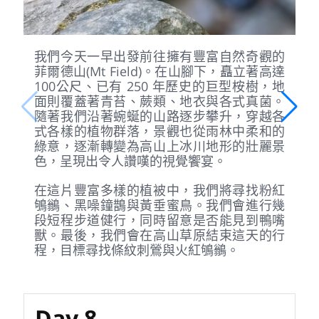
我們今天一早出發前往擁有豐富自然奇觀的
菲爾德山(Mt Field)。在山腳下，矗立著高達
100公尺、已有 250 年歷史的巨型桉樹，地
面則覆蓋著青苔、蕨類、地衣與各式真菌。
隨著我們沿著蜿蜒的山路逐步攀升，穿越各
式各樣的植物群落，景觀也從雨林中柔和的
綠意，逐漸轉變為高山上冰川地形的壯麗景
色，呈現出令人讚嘆的視覺饗宴。
在這片豐富多樣的植被中，我們將尋找粉紅
鴝鶲、黑噪鐘鵲與黃垂蜜鳥。我們會進行幾
段短程步道健行，同時留意是否能見到鴨嘴
獸。最後，我們會在高山草原結束這天的行
程，目標尋找條紋刺鶯與火紅鴝鶲。
Day 8