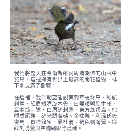
我們將整天在希爾斯維爾周邊潮濕的山林中
賞鳥，這裡擁有世界上最高的開花植物，林
下則長滿了樹蕨。
在這裡，我們期望能觀察到華麗琴鳥、領航
刺鶯、紅眉短嘴旋木雀、白喉短嘴旋木雀、
巨嘴絲刺鶯、白眉絲刺鶯、東方綠鞭鳥、棕
額扇尾鶲、絲光闊嘴鶲、金嘯鶲、利溫氏吸
蜜鳥、斑噪鐘雀、叢杜鵑、褐色刺嘴鶯、縱
紋刺嘴鶯與灰胸繡眼等鳥種。