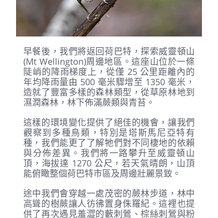
早餐後，我們將返回荷巴特，探索威靈頓山
(Mt Wellington)周邊地區。這座山位於一條
陡峭的降雨梯度上，從僅 25 公里距離內的
年均降雨量由 500 毫米驟增至 1350 毫米，
造就了豐富多樣的森林類型，從草原林地到
濕潤森林，林下佈滿蕨類與青苔。
這樣的環境變化提供了絕佳的機會，讓我們
觀察到多種鳥類，特別是塔斯馬尼亞特有
種，我們能更了了解牠們對不同棲地的依賴
與分佈差異。我們將一路攀升至威靈頓山
頂，海拔達 1270 公尺，若天氣晴朗，山頂
能俯瞰整個荷巴特市區及周邊壯麗景致。
途中我們會穿越一處茂密的蕨林步道，林中
高聳的樹蕨讓人彷彿置身侏羅紀。這裡也提
供了再次遇見羞澀的藪刺鶯、棕絲刺鶯與粉