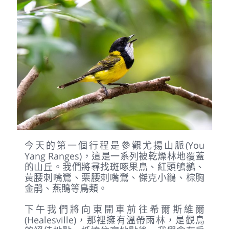
今天的第一個行程是參觀尤揚山脈(You
Yang Ranges)，這是一系列被乾燥林地覆蓋
的山丘。我們將尋找斑啄果鳥、紅頭鴝鶲、
黃腰刺嘴鶯、栗腰刺嘴鶯、傑克小鶲、棕胸
金鹃、燕鵙等鳥類。
下午我們將向東開車前往希爾斯維爾
(Healesville)，那裡擁有溫帶雨林，是觀鳥