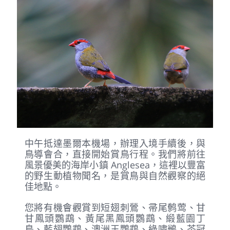
中午抵達墨爾本機場，辦理入境手續後，與
鳥導會合，直接開始賞鳥行程。我們將前往
風景優美的海岸小鎮 Anglesea，這裡以豐富
的野生動植物聞名，是賞鳥與自然觀察的絕
佳地點。
您將有機會觀賞到短翅刺鶯、帚尾鹩莺、甘
甘鳳頭鸚鵡、黃尾黑鳳頭鸚鵡、緞藍園丁
鳥、藍翅鸚鵡、澳洲王鸚鵡、綠嘯鶲、茶冠