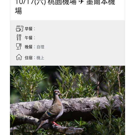
10/17(六) 桃園機場 ✈ 墨爾本機
場
早餐
：
午餐
：
晚餐
：自理
住宿
：機上