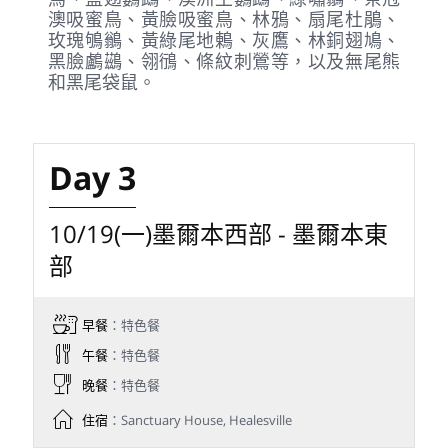
澳吸蜜鳥、黃臉吸蜜鳥、林鴉、扇尾杜鵑、
玫瑰鴝鶲、黃綠尾地鶇、灰鷹、林銅翅鳩、
黑臉鸕鷀、翎鴴、條紋刺鶯等，以及無尾熊
和黑尾袋鼠。
Day 3
10/19(一)墨爾本西部 - 墨爾本東
部
早餐
：特色餐
午餐
：特色餐
晚餐
：特色餐
住宿
：Sanctuary House, Healesville