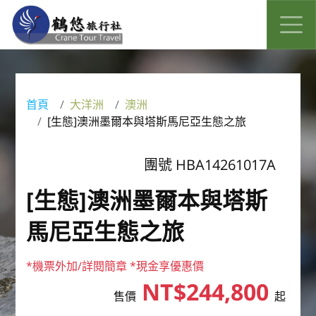
首頁
大洋洲
澳洲
[生態]澳洲墨爾本與塔斯馬尼亞生態之旅
團號 HBA14261017A
[生態]澳洲墨爾本與塔斯
馬尼亞生態之旅
*機票外加/詳閱簡章 *現金享優惠價
NT$244,800
售價
起