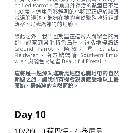
bellied Parrot。目前野外存活的數量已不足
100 隻，這隻色彩鮮明的小鸚鵡正處於瀕臨
滅絕的邊緣，能夠在牠的自然繁殖地近距離
觀察，是極為難得的經驗。
除此之外，我們也期望在這片人跡罕至的荒
野中觀察到其他特色鳥種，包括地棲鸚鵡
Ground Parrot、條紋刺鶯 Striated
Fieldwren、南方鶓鷯鶯 Southern Emu-
wren 與麗色火尾雀 Beautiful Firetail。
這將是一趟深入塔斯馬尼亞心臟地帶的自然
朝聖之旅，讓我們有機會親身感受地球上最
原始、最純粹的自然面貌。
Day 10
10/26(一) 荷巴特 - 布魯尼島