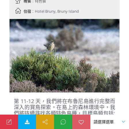
晚餐
：特色餐
住宿
：Hotel Bruny, Bruny Island
第 11-12 天，我們將在布魯尼島進行完整而
深入的賞鳥探索。在島上的森林環境中，我
們將持續尋找各類特色鳥種，目標鳥類包括:
翎鴴、林銅翅鳩、雨燕鸚鵡與冠澳吸蜜鳥。
沿著海岸線，我們有機會觀察到多種海鳥，