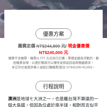
優惠方案
團費定價 NT$244,800 元/
現金優惠價
NT$240,000 元
團費不含機票，機票以 FIT 方式另行訂購，票價金額為浮動的，歡
迎機票自理，以便於團員可以彈性安排延回或商務艙需求。
NT$40,000-45,000)
本公司也會提供專人協助訂購機票(暫估
。
行程說明
澳洲
是地球七大洲之一，也是離台灣不算遠的一
個大島國，但因為位處於南半球，相對而言似乎