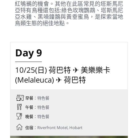
紅鴝鶲的機會。其他在此區常見的塔斯馬尼
亞特有鳥種還包括:綠色玫瑰鸚鵡、塔斯馬尼
亞水雞、黑噪鐘鵲與黃垂蜜鳥，是探索當地
鳥類生態的絕佳地點。
Day 9
10/25(日) 荷巴特 ✈ 美樂樂卡
(Melaleuca) ✈ 荷巴特
早餐
：特色餐
午餐
：特色餐
晚餐
：特色餐
住宿
：Riverfront Motel, Hobart