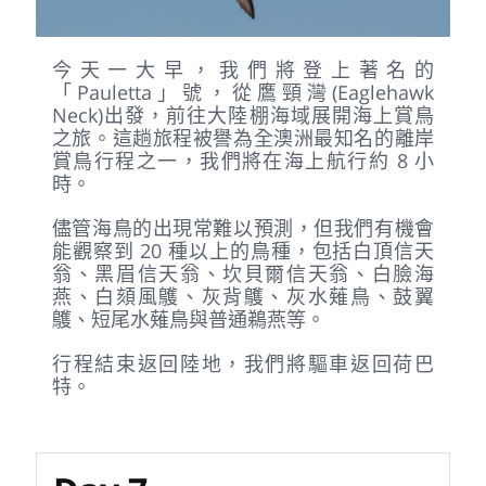
今天一大早，我們將登上著名的
「Pauletta」號，從鷹頸灣(Eaglehawk
Neck)出發，前往大陸棚海域展開海上賞鳥
之旅。這趟旅程被譽為全澳洲最知名的離岸
賞鳥行程之一，我們將在海上航行約 8 小
時。
儘管海鳥的出現常難以預測，但我們有機會
能觀察到 20 種以上的鳥種，包括白頂信天
翁、黑眉信天翁、坎貝爾信天翁、白臉海
燕、白頦風鸌、灰背鸌、灰水薙鳥、鼓翼
鸌、短尾水薙鳥與普通鵜燕等。
行程結束返回陸地，我們將驅車返回荷巴
特。