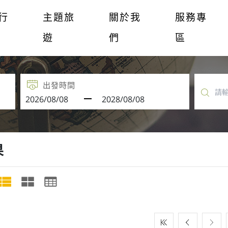
行
主題旅
關於我
服務專
遊
們
區
出發時間
果