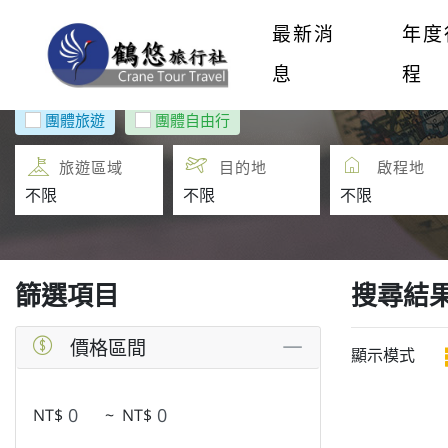
最新消
年度
息
程
團體旅遊
團體自由行
旅遊區域
目的地
啟程地
篩選項目
搜尋結
價格區間
顯示模式
NT$
~
NT$