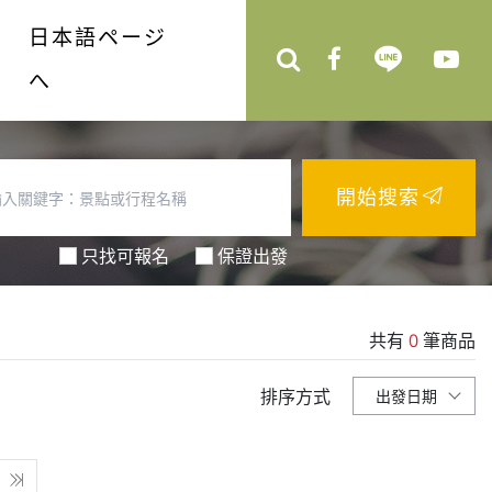
日本語ページ
へ
開始搜索
只找可報名
保證出發
共有
0
筆商品
排序方式