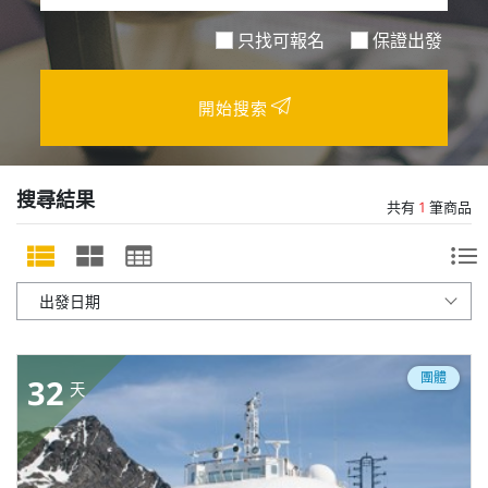
只找可報名
保證出發
開始搜索
搜尋結果
共有
1
筆商品
團體
32
天