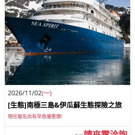
2026/11/02
(一)
[生態]南極三島&伊瓜蘇生態探險之旅
現在報名尚有早鳥優惠價!
請來電洽詢